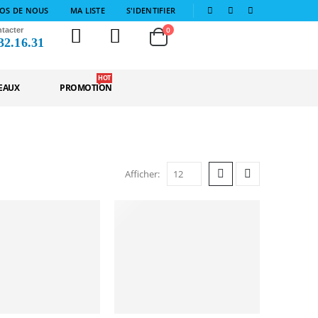
|
OS DE NOUS
MA LISTE
S'IDENTIFIER
Totaux du panier
0
tacter
32.16.31
0
HOT
DEAUX
PROMOTION
Afficher: