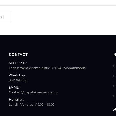
CONTACT
I
ADDRESSE :
Lotissement el farah 2 Rue 3 N°24 - Mohammédia
WhatsApp:
0645993686
EMAIL:
Contact@papeterie-maroc.com
Horraire :
Lundi - Vendredi / 9:00 - 18:00
S