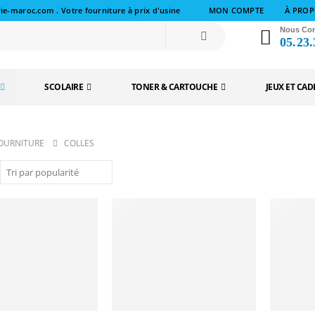
ie-maroc.com . Votre fourniture à prix d'usine
MON COMPTE
À PROP
Nous Con
05.23.
SCOLAIRE
TONER & CARTOUCHE
JEUX ET CA
FOURNITURE
COLLES